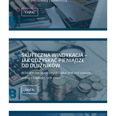
o którym chcieliby z pewnością...
czytaj
SKUTECZNA WINDYKACJA –
JAK ODZYSKAĆ PIENIĄDZE
OD DŁUŻNIKÓW
Problem niezapłaconych faktur jest (od zawsze)
jedną z największych zmor...
czytaj